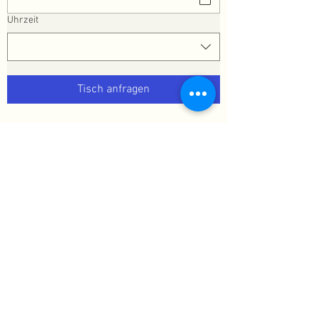
Uhrzeit
Tisch anfragen
Gasthof Hotel Bichler
Hauptstr. 14
83550 Emmering
Telefon: 08039 /
9020611
info@bichler-emmering.de
Öffnungszeiten
Mittwoch - Samstag von 16:00 Uhr - 23:00
Uhr
Sonntag ab 10:00 Uhr - 23:00
Uhr
im Innenraum sind keine Hunde erlaubt!
Montag und Dienstag haben wir Ruhetag
Kontakt